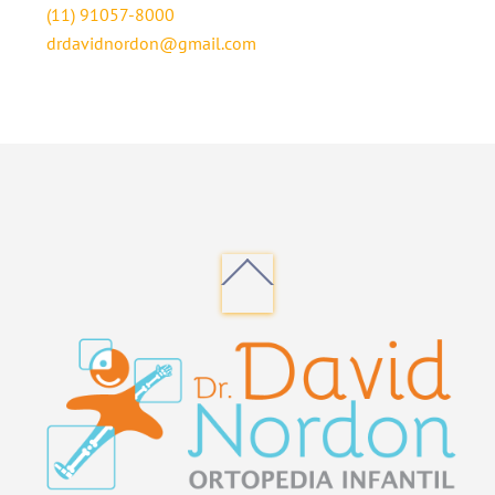
(11) 91057-8000
drdavidnordon@gmail.com
Back
To
Top