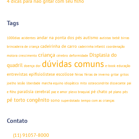
4 dicas para não gritar com seu filho
Tags
andar na ponta dos pés
autismo
1000dias
acidentes
autistas
bebê
birras
cadeirinha de carro
brincadeira de criança
cadeirinha infantil
coordenação
criança
Displasia do
motora
crescimento
cérebro
deformidade
dúvidas comuns
quadril
doença
dor
e-book
educação
entrevistas
epifisiolistese
escoliose
férias
férias de inverno
gritar
gritos
joelho
lesão
liberdade
marcha equino idiopático
mito
osteocondrite dissecante
pai
paralisia cerebral
pé chato
e filho
paz e amor
plexo braquial
pé plano
pés
pé torto congênito
sono
superdotado
tempo com as crianças
Contato
(11) 91057-8000