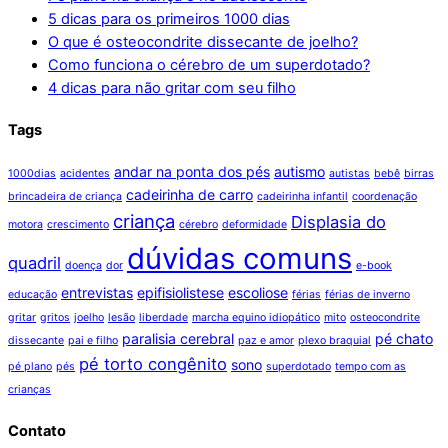
5 dicas para os primeiros 1000 dias
O que é osteocondrite dissecante de joelho?
Como funciona o cérebro de um superdotado?
4 dicas para não gritar com seu filho
Tags
andar na ponta dos pés
autismo
1000dias
acidentes
autistas
bebê
birras
cadeirinha de carro
brincadeira de criança
cadeirinha infantil
coordenação
criança
Displasia do
motora
crescimento
cérebro
deformidade
dúvidas comuns
quadril
doença
dor
e-book
entrevistas
epifisiolistese
escoliose
educação
férias
férias de inverno
gritar
gritos
joelho
lesão
liberdade
marcha equino idiopático
mito
osteocondrite
paralisia cerebral
pé chato
dissecante
pai e filho
paz e amor
plexo braquial
pé torto congênito
sono
pé plano
pés
superdotado
tempo com as
crianças
Contato