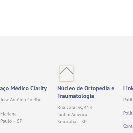
Back
To
Top
aço Médico Clarity
Núcleo de Ortopedia e
Lin
Traumatologia
José Antônio Coelho,
Polí
Rua Caracas, 418
Polí
 Mariana
Jardim America
 Paulo – SP
Sorocaba – SP
Cont