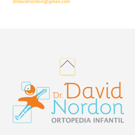
drdavidnordon@gmail.com
Back
To
Top