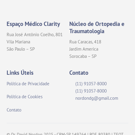
Instagram
Facebook
Espaço Médico Clarity
Núcleo de Ortopedia e
Traumatologia
Rua José Antônio Coelho, 801
Vila Mariana
Rua Caracas, 418
São Paulo – SP
Jardim America
Sorocaba – SP
Links Úteis
Contato
Política de Privacidade
(11) 91057-8000
(11) 91057-8000
Política de Cookies
nordondg@gmail.com
Contato
© Dr. David Nordon 2025 - CRM-SP 149764 | RQE 80380 | TEOT