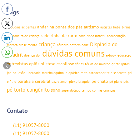
Tags
andar na ponta dos pés
autismo
1000dias
acidentes
autistas
bebê
birras
cadeirinha de carro
brincadeira de criança
cadeirinha infantil
coordenação
criança
Displasia do
motora
crescimento
cérebro
deformidade
dúvidas comuns
quadril
doença
dor
e-book
educação
entrevistas
epifisiolistese
escoliose
férias
férias de inverno
gritar
gritos
joelho
lesão
liberdade
marcha equino idiopático
mito
osteocondrite dissecante
pai
paralisia cerebral
pé chato
e filho
paz e amor
plexo braquial
pé plano
pés
pé torto congênito
sono
superdotado
tempo com as crianças
Contato
(11) 91057-8000
(11) 91057-8000