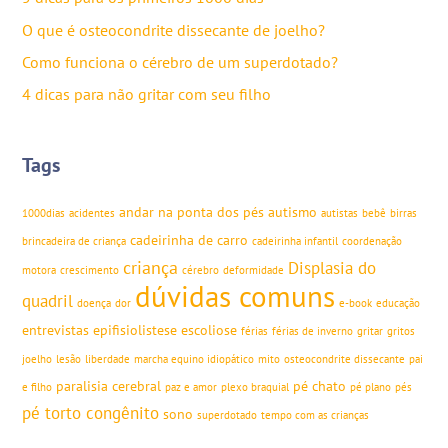
O que é osteocondrite dissecante de joelho?
Como funciona o cérebro de um superdotado?
4 dicas para não gritar com seu filho
Tags
andar na ponta dos pés
autismo
1000dias
acidentes
autistas
bebê
birras
cadeirinha de carro
brincadeira de criança
cadeirinha infantil
coordenação
criança
Displasia do
motora
crescimento
cérebro
deformidade
dúvidas comuns
quadril
doença
dor
e-book
educação
entrevistas
epifisiolistese
escoliose
férias
férias de inverno
gritar
gritos
joelho
lesão
liberdade
marcha equino idiopático
mito
osteocondrite dissecante
pai
paralisia cerebral
pé chato
e filho
paz e amor
plexo braquial
pé plano
pés
pé torto congênito
sono
superdotado
tempo com as crianças