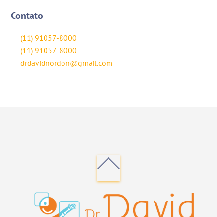
Contato
(11) 91057-8000
(11) 91057-8000
drdavidnordon@gmail.com
Back
To
Top